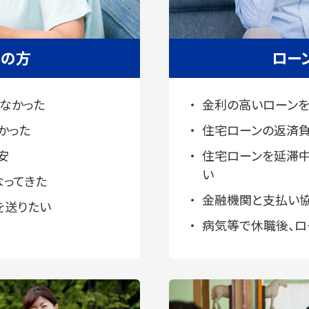
りの方
ロー
なかった
金利の高いローンを
かった
住宅ローンの返済
安
住宅ローンを延滞
い
なってきた
金融機関と支払い
を送りたい
病気等で休職後、ロ